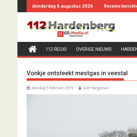
Ga
donderdag 6 augustus 2026
Recente bericht
naar
de
inhoud
112 REGIO
OVERIGE NIEUWS
HARDE
Vonkje ontsteekt mestgas in veestal
dinsdag 5 februari 2019
Gert Stegeman