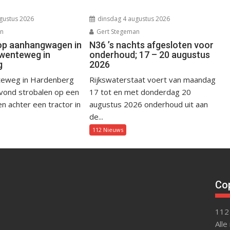
gustus 2026
dinsdag 4 augustus 2026
an
Gert Stegeman
op aanhangwagen in
N36 ’s nachts afgesloten voor
wenteweg in
onderhoud; 17 – 20 augustus
g
2026
eweg in Hardenberg
Rijkswaterstaat voert van maandag
avond strobalen op een
17 tot en met donderdag 20
 achter een tractor in
augustus 2026 onderhoud uit aan
de...
112 Nieuws
Cop
112
Alle