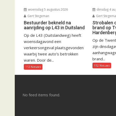
woensdag 5 augustus 2026
dinsdag 4 au
Gert Stegeman
Gert Stegem
Bestuurder bekneld na
Strobalen 
aanrijding op L43 in Duitsland
brand op T
Hardenber
Op de L43 (Duitslandweg) heeft
Op de Twent
woensdagavond een
zijn dinsdag
verkeersongeval plaatsgevonden
aanhangwagen
waarbij twee auto’s betrokken
brand...
waren. Door de...
112 Nieuws
112 Nieuws
No feed items found.