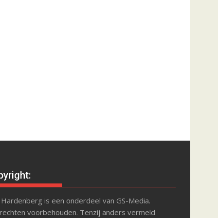
yright:
 Hardenberg is een onderdeel van GS-Media.
 rechten voorbehouden. Tenzij anders vermeld