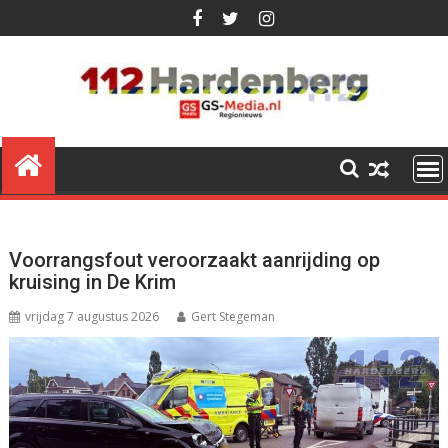
Ga
naar
de
inhoud
Voorrangsfout veroorzaakt aanrijding op
kruising in De Krim
vrijdag 7 augustus 2026
Gert Stegeman