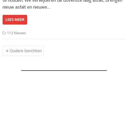
te houden. We verwijderen de bovenste laag asfalt, brengen
nieuw asfalt en nieuwe…
LEES MEER
112 Nieuws
Berichtennavigatie
Oudere berichten