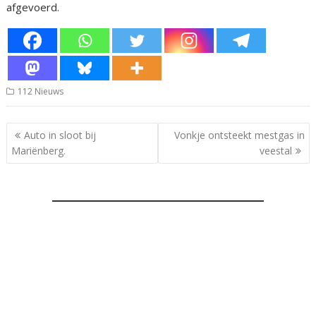
afgevoerd.
112 Nieuws
Bericht
Auto in sloot bij
Vonkje ontsteekt mestgas in
navigatie
Mariënberg.
veestal