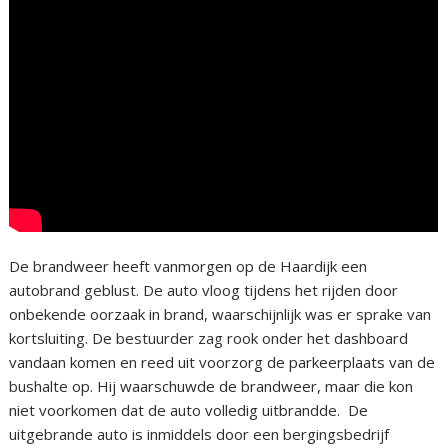
De brandweer heeft vanmorgen op de Haardijk een
autobrand geblust. De auto vloog tijdens het rijden door
onbekende oorzaak in brand, waarschijnlijk was er sprake van
kortsluiting. De bestuurder zag rook onder het dashboard
vandaan komen en reed uit voorzorg de parkeerplaats van de
bushalte op. Hij waarschuwde de brandweer, maar die kon
niet voorkomen dat de auto volledig uitbrandde. De
uitgebrande auto is inmiddels door een bergingsbedrijf