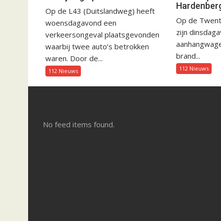
Hardenber
Op de L43 (Duitslandweg) heeft
Op de Twent
woensdagavond een
zijn dinsdag
verkeersongeval plaatsgevonden
aanhangwagen
waarbij twee auto’s betrokken
brand...
waren. Door de...
112 Nieuws
112 Nieuws
No feed items found.