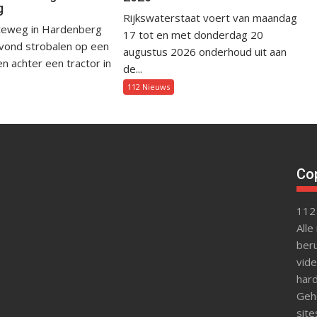
g
Rijkswaterstaat voert van maandag
eweg in Hardenberg
17 tot en met donderdag 20
avond strobalen op een
augustus 2026 onderhoud uit aan
 achter een tractor in
de...
112 Nieuws
Cop
112
Alle
beru
vide
hard
Gehe
site