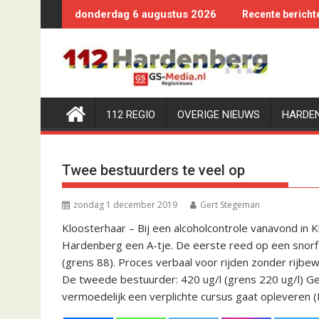
Ga
donderdag 6 augustus 2026
Recente bericht
naar
de
inhoud
112 REGIO
OVERIGE NIEUWS
HARDE
Twee bestuurders te veel op
zondag 1 december 2019
Gert Stegeman
Kloosterhaar – Bij een alcoholcontrole vanavond in
Hardenberg een A-tje. De eerste reed op een snorfi
(grens 88). Proces verbaal voor rijden zonder rijbew
De tweede bestuurder: 420 ug/l (grens 220 ug/l) G
vermoedelijk een verplichte cursus gaat opleveren 