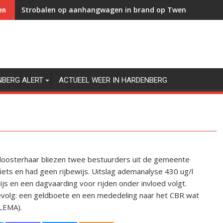
Strobalen op aanhangwagen in brand op Twenteweg in 
en
NBERG ALERT
ACTUEEL WEER IN HARDENBERG
 Kloosterhaar bliezen twee bestuurders uit de gemeente
ets en had geen rijbewijs. Uitslag ademanalyse 430 ug/l
ijs en een dagvaarding voor rijden onder invloed volgt.
evolg: een geldboete en een mededeling naar het CBR wat
(LEMA).