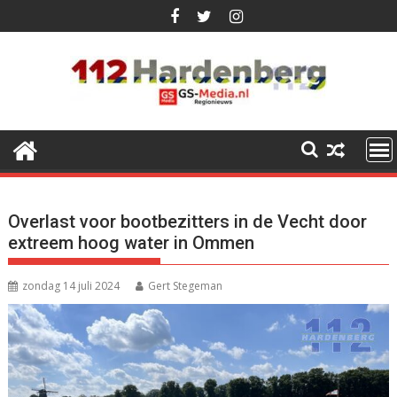
Ga
naar
de
inhoud
Overlast voor bootbezitters in de Vecht door
extreem hoog water in Ommen
zondag 14 juli 2024
Gert Stegeman