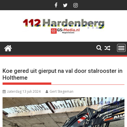
Ga
naar
de
inhoud
Koe gered uit gierput na val door stalrooster in
Holtheme
zaterdag 13 juli 2024
Gert Stegeman