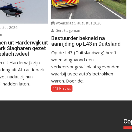
woensdag 5 augustus 2026
ustus 2026
Gert Stegeman
an
Bestuurder bekneld na
n uit Harderwijk uit
aanrijding op L43 in Duitsland
ark Slagharen gezet
Op de L43 (Duitslandweg) heeft
eslachtsdeel
woensdagavond een
uit Harderwijk zijn
verkeersongeval plaatsgevonden
dag uit Attractiepark
waarbij twee auto’s betrokken
et nadat zij hun
waren. Door de...
 hadden laten...
112 Nieuws
Cop