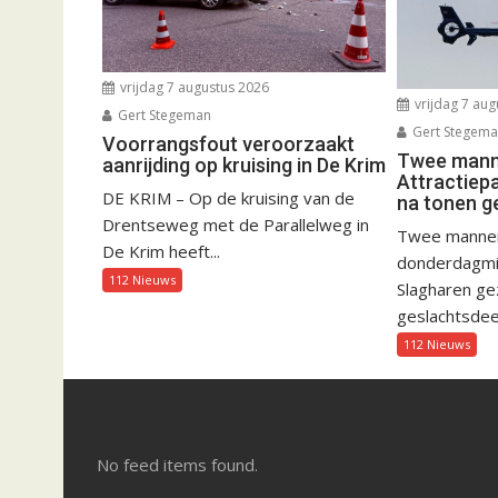
vrijdag 7 augustus 2026
vrijdag 7 aug
Gert Stegeman
Gert Stegem
Voorrangsfout veroorzaakt
Twee manne
aanrijding op kruising in De Krim
Attractiep
DE KRIM – Op de kruising van de
na tonen g
Drentseweg met de Parallelweg in
Twee mannen 
De Krim heeft...
donderdagmid
112 Nieuws
Slagharen gez
geslachtsdeel
112 Nieuws
No feed items found.