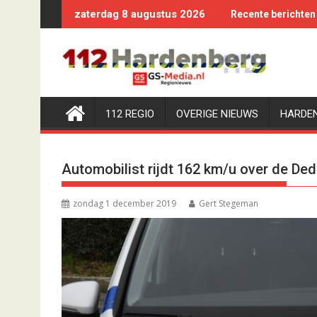
Ga
zaterdag 8 augustus 2026
Recente berichten
naar
de
inhoud
112 REGIO
OVERIGE NIEUWS
HARDE
Automobilist rijdt 162 km/u over de D
zondag 1 december 2019
Gert Stegeman