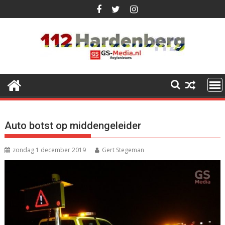
Ga
naar
de
inhoud
Auto botst op middengeleider
zondag 1 december 2019
Gert Stegeman