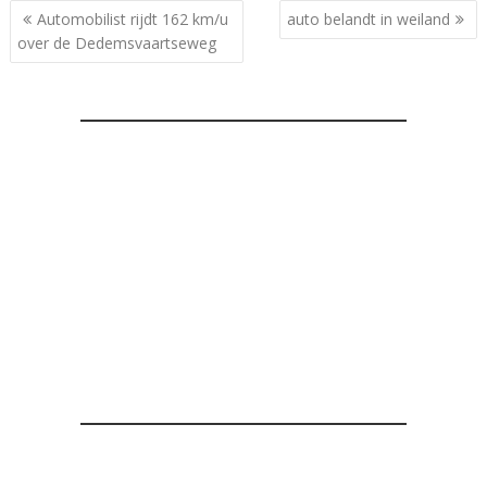
Bericht
Automobilist rijdt 162 km/u
auto belandt in weiland
navigatie
over de Dedemsvaartseweg