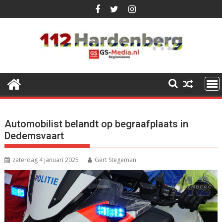
Ga
naar
de
inhoud
Automobilist belandt op begraafplaats in
Dedemsvaart
zaterdag 4 januari 2025
Gert Stegeman