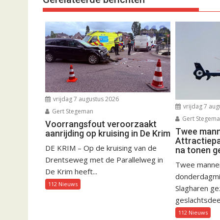
vrijdag 7 augustus 2026
vrijdag 7 aug
Gert Stegeman
Gert Stegem
Voorrangsfout veroorzaakt
Twee manne
aanrijding op kruising in De Krim
Attractiep
DE KRIM – Op de kruising van de
na tonen g
Drentseweg met de Parallelweg in
Twee mannen 
De Krim heeft...
donderdagmid
112 Nieuws
Slagharen gez
geslachtsdeel
112 Nieuws