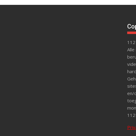
Cop
112
Alle
beru
vide
hard
Gehe
site
en/o
toeg
mon
112
Priv