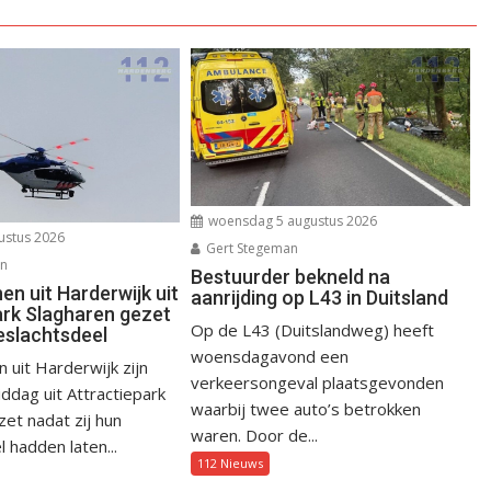
woensdag 5 augustus 2026
ustus 2026
Gert Stegeman
an
Bestuurder bekneld na
n uit Harderwijk uit
aanrijding op L43 in Duitsland
ark Slagharen gezet
Op de L43 (Duitslandweg) heeft
eslachtsdeel
woensdagavond een
uit Harderwijk zijn
verkeersongeval plaatsgevonden
dag uit Attractiepark
waarbij twee auto’s betrokken
et nadat zij hun
waren. Door de...
 hadden laten...
112 Nieuws