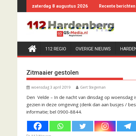
Ga
zaterdag 8 augustus 2026
Recente berichten
naar
de
inhoud
112 REGIO
OVERIGE NIEUWS
HARDE
Zitmaaier gestolen
woensdag 3 april 2019
Gert Stegeman
Den Velde – In de nacht van dinsdag op woensdag is
gezien in deze omgeving (denk dan aan busjes / bes
informatie; bel 0900-8844.