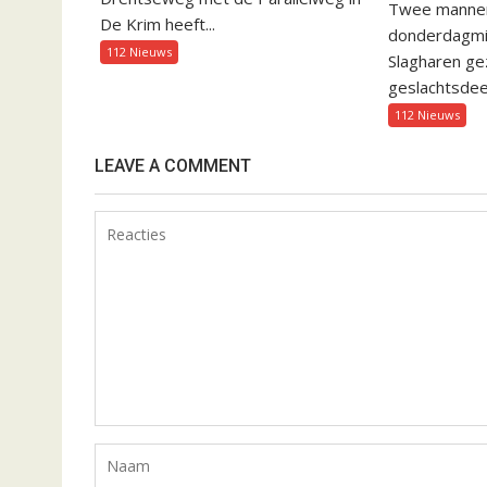
Twee mannen 
De Krim heeft...
donderdagmid
112 Nieuws
Slagharen gez
geslachtsdeel
112 Nieuws
LEAVE A COMMENT