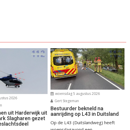
woensdag 5 augustus 2026
ustus 2026
Gert Stegeman
an
Bestuurder bekneld na
n uit Harderwijk uit
aanrijding op L43 in Duitsland
ark Slagharen gezet
Op de L43 (Duitslandweg) heeft
eslachtsdeel
woensdagavond een