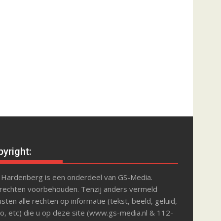
yright:
 Hardenberg is een onderdeel van GS-Media.
 rechten voorbehouden. Tenzij anders vermeld
sten alle rechten op informatie (tekst, beeld, geluid,
o, etc) die u op deze site (www.gs-media.nl & 112-