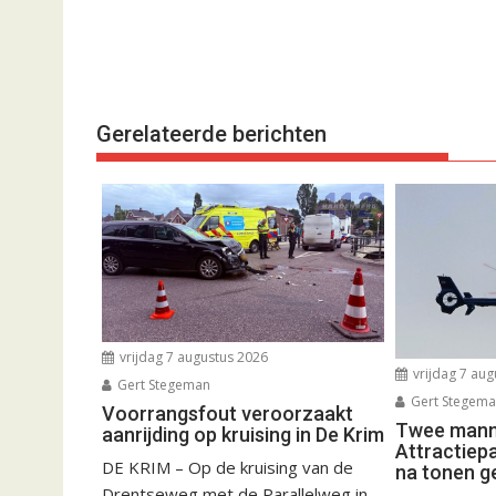
Gerelateerde berichten
vrijdag 7 augustus 2026
vrijdag 7 aug
Gert Stegeman
Gert Stegem
Voorrangsfout veroorzaakt
Twee manne
aanrijding op kruising in De Krim
Attractiep
DE KRIM – Op de kruising van de
na tonen g
Drentseweg met de Parallelweg in