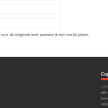
 voor de volgende keer wanneer ik een reactie plaats.
Cop
112
Alle
beru
vide