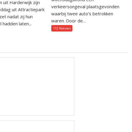
uit Harderwijk zijn
verkeersongeval plaatsgevonden
dag uit Attractiepark
waarbij twee auto’s betrokken
et nadat zij hun
waren. Door de...
 hadden laten...
112 Nieuws