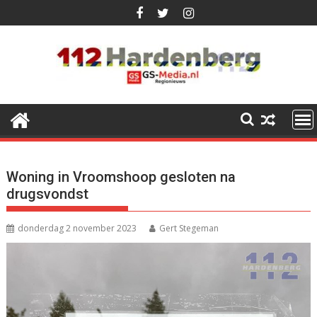
Ga
naar
de
inhoud
Woning in Vroomshoop gesloten na
drugsvondst
donderdag 2 november 2023
Gert Stegeman