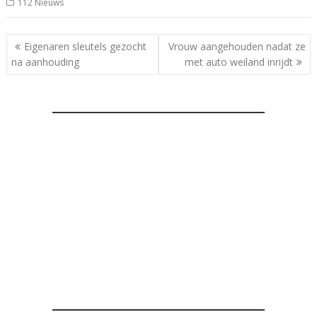
112 Nieuws
Bericht
Eigenaren sleutels gezocht
Vrouw aangehouden nadat ze
navigatie
na aanhouding
met auto weiland inrijdt