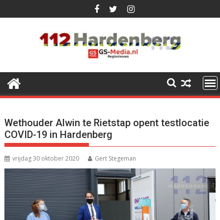
Ga
naar
de
inhoud
Wethouder Alwin te Rietstap opent testlocatie
COVID-19 in Hardenberg
vrijdag 30 oktober 2020
Gert Stegeman