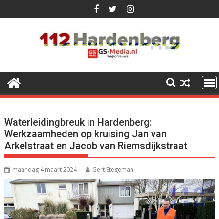
Ga
naar
de
inhoud
Waterleidingbreuk in Hardenberg:
Werkzaamheden op kruising Jan van
Arkelstraat en Jacob van Riemsdijkstraat
maandag 4 maart 2024
Gert Stegeman