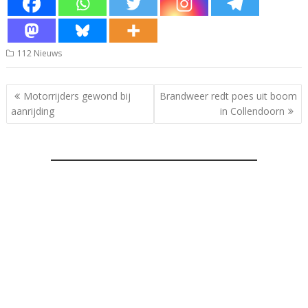
112 Nieuws
Bericht
Motorrijders gewond bij
Brandweer redt poes uit boom
navigatie
aanrijding
in Collendoorn