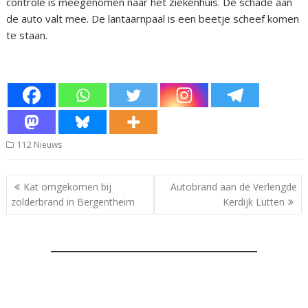
controle is meegenomen naar het ziekenhuis. De schade aan
de auto valt mee. De lantaarnpaal is een beetje scheef komen
te staan.
112 Nieuws
Bericht
Kat omgekomen bij
Autobrand aan de Verlengde
navigatie
zolderbrand in Bergentheim
Kerdijk Lutten