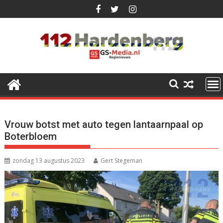
Ga
naar
de
inhoud
Vrouw botst met auto tegen lantaarnpaal op
Boterbloem
zondag 13 augustus 2023
Gert Stegeman