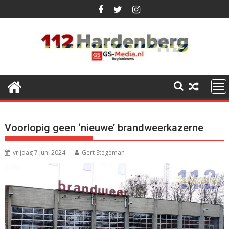
Ga
naar
de
inhoud
Voorlopig geen ‘nieuwe’ brandweerkazerne
vrijdag 7 juni 2024
Gert Stegeman