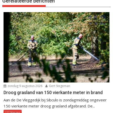
Gerelateerde berichten
zondag 9 augustus 2026
Gert Stegeman
Droog grasland van 150 vierkante meter in brand
Aan de De Vleggedijk bij Sibculo is zondagmiddag ongeveer
150 vierkante meter droog grasland afgebrand. De...
112 Nieuws