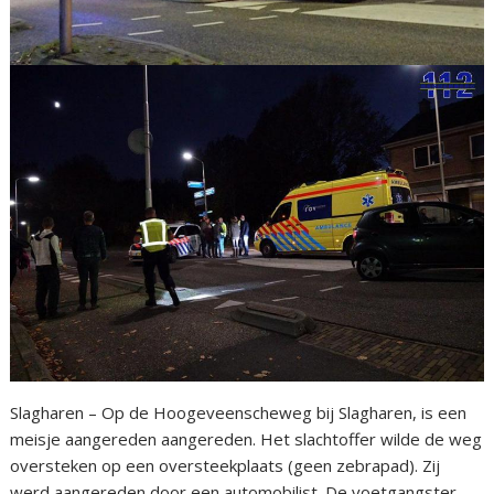
Slagharen – Op de Hoogeveenscheweg bij Slagharen, is een
meisje aangereden aangereden. Het slachtoffer wilde de weg
oversteken op een oversteekplaats (geen zebrapad). Zij
werd aangereden door een automobilist. De voetgangster