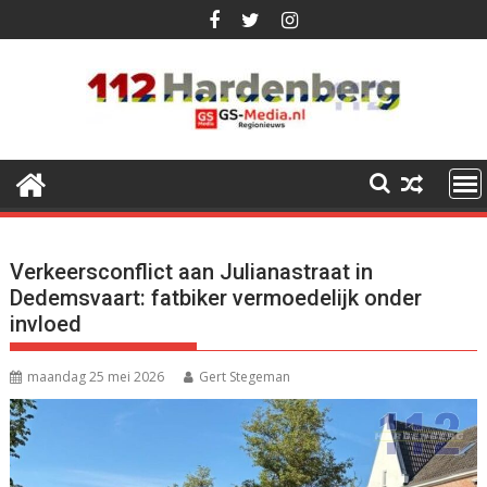
Ga
naar
de
inhoud
Verkeersconflict aan Julianastraat in
Dedemsvaart: fatbiker vermoedelijk onder
invloed
maandag 25 mei 2026
Gert Stegeman