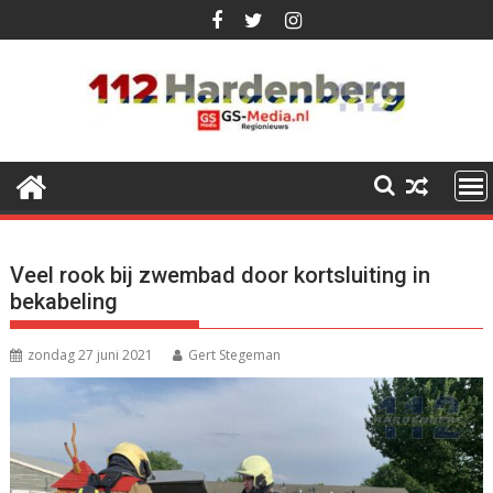
Ga
naar
de
inhoud
Veel rook bij zwembad door kortsluiting in
bekabeling
zondag 27 juni 2021
Gert Stegeman