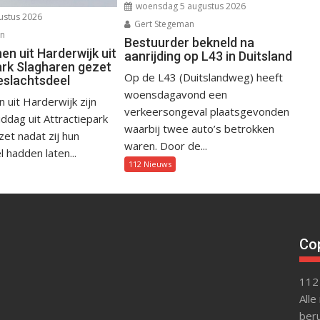
woensdag 5 augustus 2026
ustus 2026
Gert Stegeman
an
Bestuurder bekneld na
n uit Harderwijk uit
aanrijding op L43 in Duitsland
ark Slagharen gezet
Op de L43 (Duitslandweg) heeft
eslachtsdeel
woensdagavond een
uit Harderwijk zijn
verkeersongeval plaatsgevonden
dag uit Attractiepark
waarbij twee auto’s betrokken
et nadat zij hun
waren. Door de...
 hadden laten...
112 Nieuws
Cop
112
Alle
beru