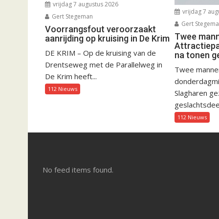
vrijdag 7 augustus 2026
vrijdag 7 aug
Gert Stegeman
Gert Stegem
Voorrangsfout veroorzaakt
Twee manne
aanrijding op kruising in De Krim
Attractiep
DE KRIM – Op de kruising van de
na tonen g
Drentseweg met de Parallelweg in
Twee mannen 
De Krim heeft...
donderdagmid
112 Nieuws
Slagharen gez
geslachtsdeel
112 Nieuws
No feed items found.