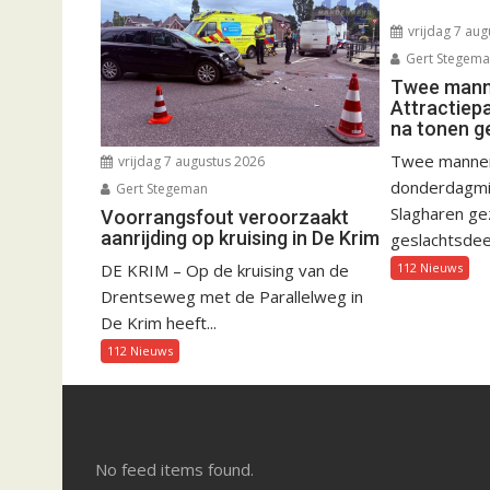
vrijdag 7 aug
Gert Stegem
Twee manne
Attractiep
na tonen g
Twee mannen 
vrijdag 7 augustus 2026
donderdagmid
Gert Stegeman
Slagharen gez
Voorrangsfout veroorzaakt
aanrijding op kruising in De Krim
geslachtsdeel
112 Nieuws
DE KRIM – Op de kruising van de
Drentseweg met de Parallelweg in
De Krim heeft...
112 Nieuws
No feed items found.