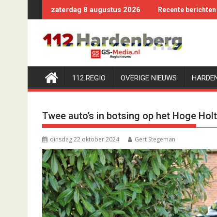
Ga
zaterdag 8 augustus 2026
Recente berichten
naar
de
inhoud
112 REGIO
OVERIGE NIEUWS
HARDE
Twee auto’s in botsing op het Hoge Hol
dinsdag 22 oktober 2024
Gert Stegeman