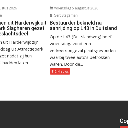
ustus 2026
woensdag 5 augustus 2026
an
Gert Stegeman
n uit Harderwijk uit
Bestuurder bekneld na
ark Slagharen gezet
aanrijding op L43 in Duitsland
eslachtsdeel
Op de L43 (Duitslandweg) heeft
uit Harderwijk zijn
woensdagavond een
dag uit Attractiepark
verkeersongeval plaatsgevonden
et nadat zij hun
waarbij twee auto’s betrokken
 hadden laten...
waren. Door de...
112 Nieuws
Cop