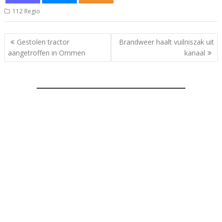
112 Regio
Bericht
Gestolen tractor
Brandweer haalt vuilniszak uit
navigatie
aangetroffen in Ommen
kanaal