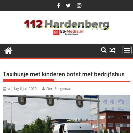
Ga
naar
de
inhoud
Taxibusje met kinderen botst met bedrijfsbus
vrijdag 8 juli 2022
Gert Stegeman