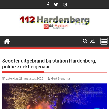
Ga
naar
de
inhoud
Scooter uitgebrand bij station Hardenberg,
politie zoekt eigenaar
zaterdag 23 augustus 2025
Gert Stegeman