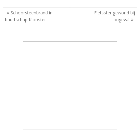
Bericht
Schoorsteenbrand in
Fietsster gewond bij
navigatie
buurtschap Klooster
ongeval