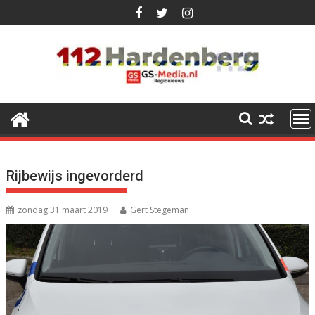
Ga
naar
de
inhoud
Rijbewijs ingevorderd
zondag 31 maart 2019
Gert Stegeman