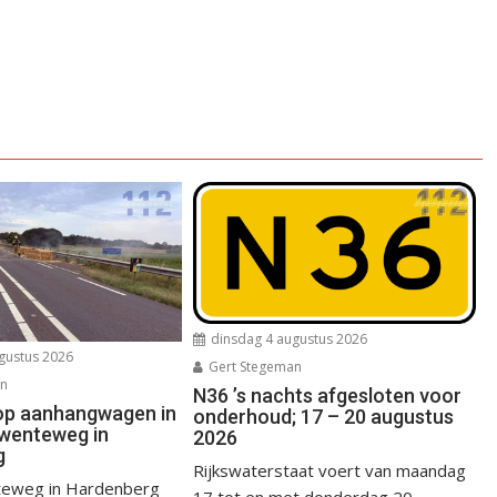
dinsdag 4 augustus 2026
gustus 2026
Gert Stegeman
an
N36 ’s nachts afgesloten voor
op aanhangwagen in
onderhoud; 17 – 20 augustus
wenteweg in
2026
g
Rijkswaterstaat voert van maandag
eweg in Hardenberg
17 tot en met donderdag 20