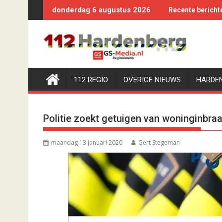
Ga
donderdag 6 augustus 2026
Recente bericht
naar
de
inhoud
112 REGIO
OVERIGE NIEUWS
HARDE
Politie zoekt getuigen van woninginbra
maandag 13 januari 2020
Gert Stegeman