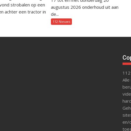
avond strobalen op een
augustus 2026 onderhoud uit aan
 achter een tractor in
de...
112 Nieuws
Cop
112
Alle
beru
vide
hard
Gehe
site
en/o
toeg