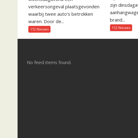
zijn dinsdag
verkeersongeval plaatsgevonden
aanhangwagen
waarbij twee auto’s betrokken
brand...
waren. Door de...
112 Nieuws
112 Nieuws
No feed items found.