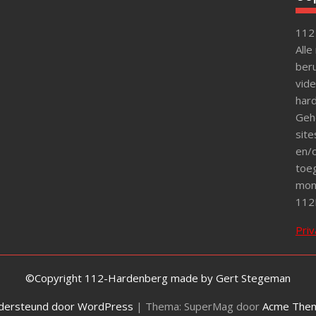
112
Alle
beru
vide
hard
Gehe
site
en/o
toeg
mon
112
Priv
©Copyright 112-Hardenberg made by Gert Stegeman
dersteund door WordPress
|
Thema: SuperMag door
Acme The