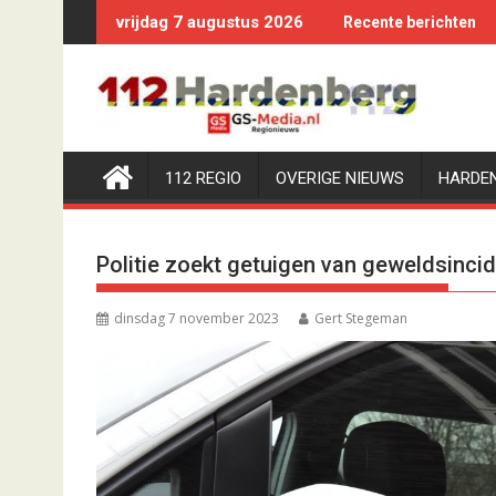
Ga
vrijdag 7 augustus 2026
Recente berichten
naar
de
inhoud
112 REGIO
OVERIGE NIEUWS
HARDE
Politie zoekt getuigen van geweldsincide
dinsdag 7 november 2023
Gert Stegeman