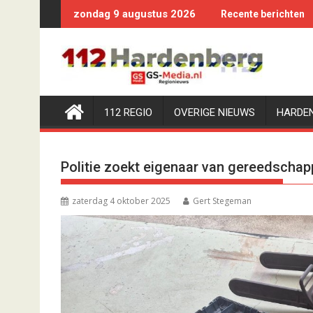
Ga
zondag 9 augustus 2026
Recente berichten
naar
de
inhoud
112 REGIO
OVERIGE NIEUWS
HARDE
Politie zoekt eigenaar van gereedscha
zaterdag 4 oktober 2025
Gert Stegeman