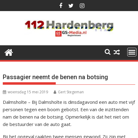
Ga
naar
de
inhoud
Passagier neemt de benen na botsing
woensdag 15 mei 2019
Gert Stegeman
Dalmsholte – Bij Dalmsholte is dinsdagavond een auto met vijf
personen tegen een boom gebotst. Een van de inzittenden
nam de benen na de botsing. Opmerkelijk is dat het niet om
de bestuurder van de auto gaat.
Bij het ongeval raakten twee mensen gewond. Zij zijn met