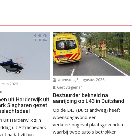
woensdag 5 augustus 2026
ustus 2026
Gert Stegeman
an
Bestuurder bekneld na
n uit Harderwijk uit
aanrijding op L43 in Duitsland
ark Slagharen gezet
Op de L43 (Duitslandweg) heeft
eslachtsdeel
woensdagavond een
uit Harderwijk zijn
verkeersongeval plaatsgevonden
dag uit Attractiepark
waarbij twee auto’s betrokken
et nadat zij hun