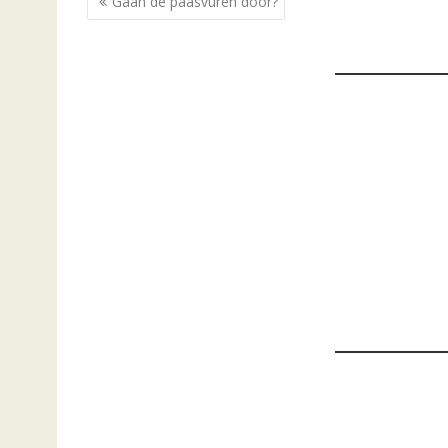
Gaan de paasvuren door?
navigatie