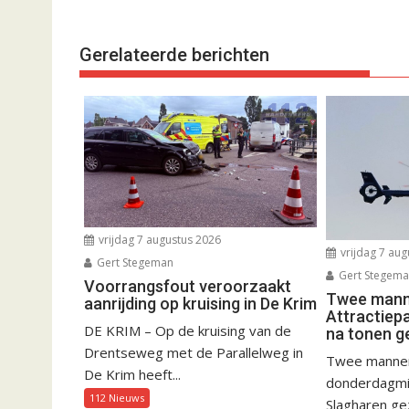
Gerelateerde berichten
vrijdag 7 augustus 2026
vrijdag 7 aug
Gert Stegeman
Gert Stegem
Voorrangsfout veroorzaakt
Twee manne
aanrijding op kruising in De Krim
Attractiep
DE KRIM – Op de kruising van de
na tonen g
Drentseweg met de Parallelweg in
Twee mannen 
De Krim heeft...
donderdagmid
112 Nieuws
Slagharen gez