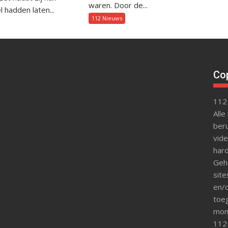
waren. Door de...
 hadden laten...
112 Nieuws
Cop
112
Alle
beru
vide
hard
Gehe
site
en/o
toeg
mon
112