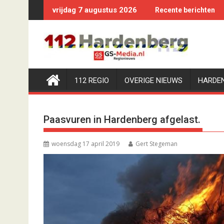
Ga
vrijdag 7 augustus 2026
Recente berichten
naar
de
inhoud
112 REGIO
OVERIGE NIEUWS
HARDE
Paasvuren in Hardenberg afgelast.
woensdag 17 april 2019
Gert Stegeman