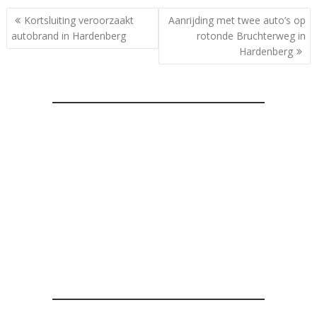
Bericht
Kortsluiting veroorzaakt
Aanrijding met twee auto’s op
navigatie
autobrand in Hardenberg
rotonde Bruchterweg in
Hardenberg