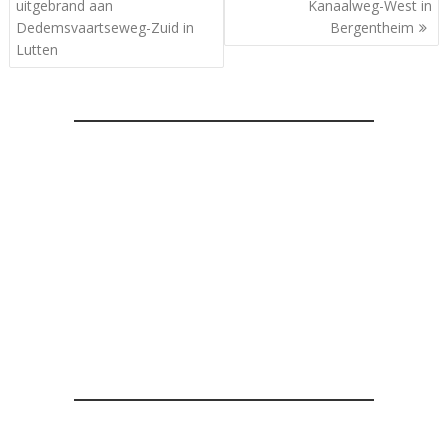
navigatie
uitgebrand aan
Kanaalweg-West in
Dedemsvaartseweg-Zuid in
Bergentheim
Lutten