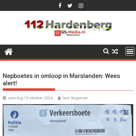
Ga
naar
de
inhoud
Nepboetes in omloop in Marslanden: Wees
alert!
zaterdag 19 oktober 2024
Gert Stegeman