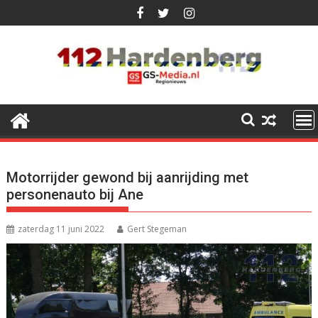
Ga
naar
de
inhoud
Motorrijder gewond bij aanrijding met
personenauto bij Ane
zaterdag 11 juni 2022
Gert Stegeman