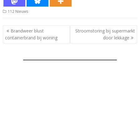
112 Nieuws
Bericht
Brandweer blust
Stroomstoring bij supermarkt
navigatie
containerbrand bij woning
door lekkage