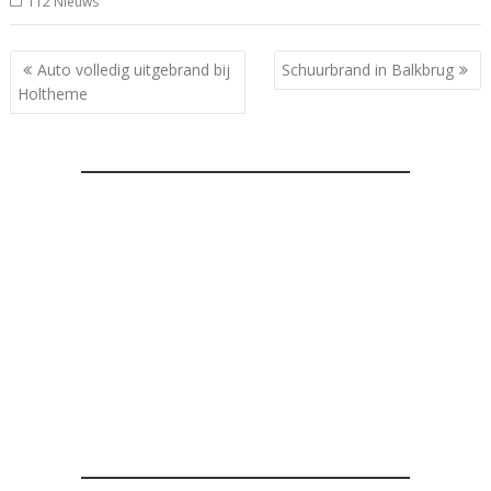
112 Nieuws
Bericht
Auto volledig uitgebrand bij
Schuurbrand in Balkbrug
navigatie
Holtheme