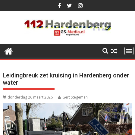
Ga
naar
de
inhoud
Leidingbreuk zet kruising in Hardenberg onder
water
donderdag 26 maart 2026
Gert Stegeman