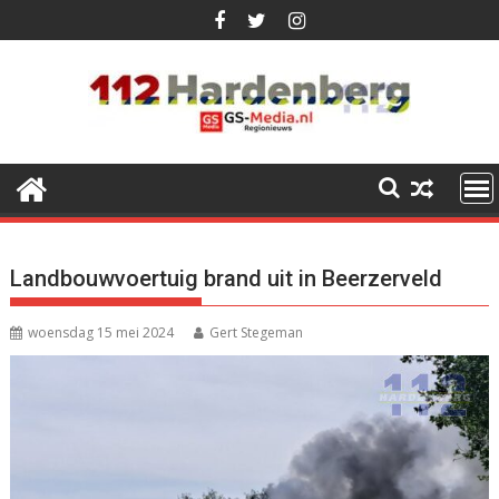
Ga
naar
de
inhoud
Landbouwvoertuig brand uit in Beerzerveld
woensdag 15 mei 2024
Gert Stegeman