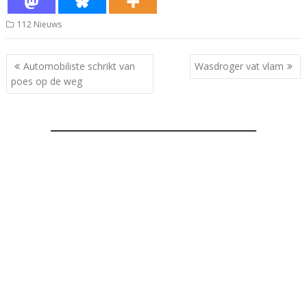
112 Nieuws
Bericht
Automobiliste schrikt van
Wasdroger vat vlam
navigatie
poes op de weg