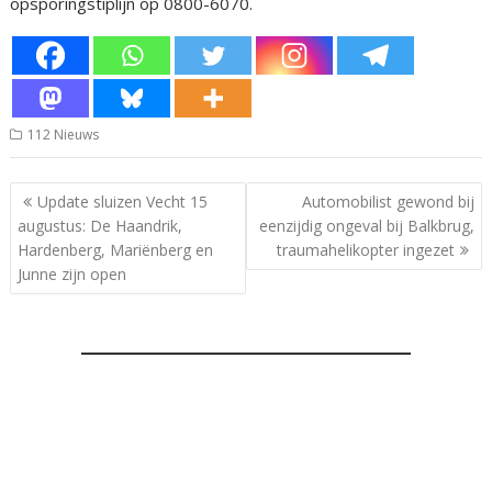
opsporingstiplijn op 0800-6070.
112 Nieuws
Bericht
Update sluizen Vecht 15
Automobilist gewond bij
navigatie
augustus: De Haandrik,
eenzijdig ongeval bij Balkbrug,
Hardenberg, Mariënberg en
traumahelikopter ingezet
Junne zijn open