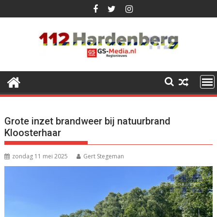
Ga
naar
de
inhoud
Grote inzet brandweer bij natuurbrand
Kloosterhaar
zondag 11 mei 2025
Gert Stegeman