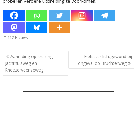
proberen verdere uitbreiding te voorkomen.
112 Nieuws
Bericht
Aanrijding op kruising
Fietsster lichtgewond bij
navigatie
Jachthuisweg en
ongeval op Bruchterweg
Rheezerveenseweg