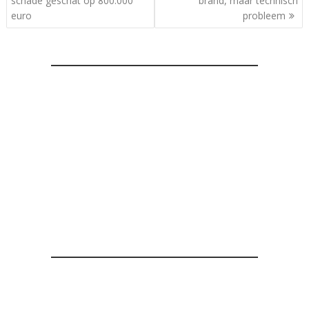
schade geschat op 800.000
brand, maar technisch
euro
probleem