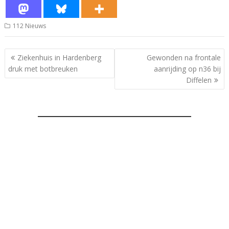
112 Nieuws
Bericht
Ziekenhuis in Hardenberg
Gewonden na frontale
navigatie
druk met botbreuken
aanrijding op n36 bij
Diffelen