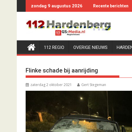
Ga
zondag 9 augustus 2026
Recente berichten
naar
de
inhoud
112 REGIO
OVERIGE NIEUWS
HARDE
Flinke schade bij aanrijding
zaterdag 2 oktober 2021
Gert Stegeman