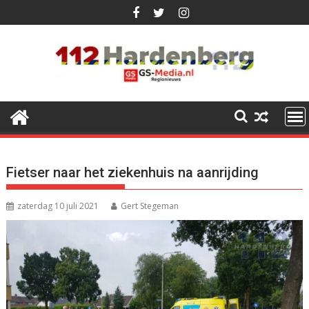
Ga
naar
de
inhoud
Fietser naar het ziekenhuis na aanrijding
zaterdag 10 juli 2021
Gert Stegeman