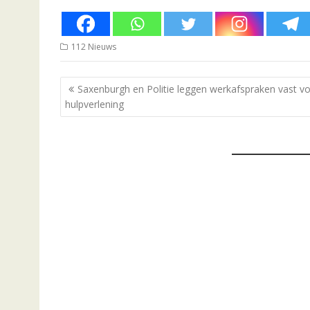
112 Nieuws
Bericht
Saxenburgh en Politie leggen werkafspraken vast v
navigatie
hulpverlening