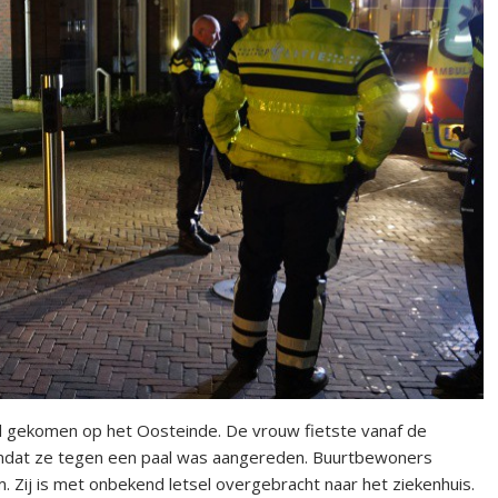
l gekomen op het Oosteinde. De vrouw fietste vanaf de
omdat ze tegen een paal was aangereden. Buurtbewoners
 Zij is met onbekend letsel overgebracht naar het ziekenhuis.