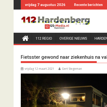
Ga
vrijdag 7 augustus 2026
Recente berichten
naar
de
inhoud
112 REGIO
OVERIGE NIEUWS
HARDE
Fietsster gewond naar ziekenhuis na va
vrijdag 12 maart 2021
Gert Stegeman