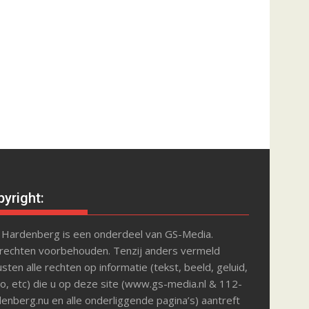
yright:
 Hardenberg is een onderdeel van GS-Media.
 rechten voorbehouden. Tenzij anders vermeld
sten alle rechten op informatie (tekst, beeld, geluid,
o, etc) die u op deze site (www.gs-media.nl & 112-
enberg.nu en alle onderliggende pagina’s) aantreft