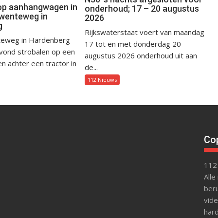
op aanhangwagen in
onderhoud; 17 – 20 augustus
wenteweg in
2026
g
Rijkswaterstaat voert van maandag
eweg in Hardenberg
17 tot en met donderdag 20
avond strobalen op een
augustus 2026 onderhoud uit aan
 achter een tractor in
de...
112 Nieuws
Cop
112
Alle
beru
vide
hard