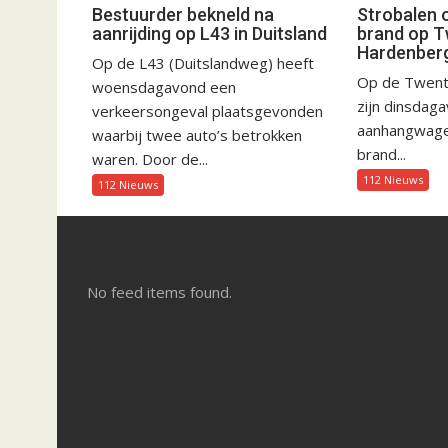
Bestuurder bekneld na
Strobalen 
aanrijding op L43 in Duitsland
brand op T
Hardenber
Op de L43 (Duitslandweg) heeft
Op de Twent
woensdagavond een
zijn dinsdag
verkeersongeval plaatsgevonden
aanhangwagen
waarbij twee auto’s betrokken
brand...
waren. Door de...
112 Nieuws
112 Nieuws
No feed items found.