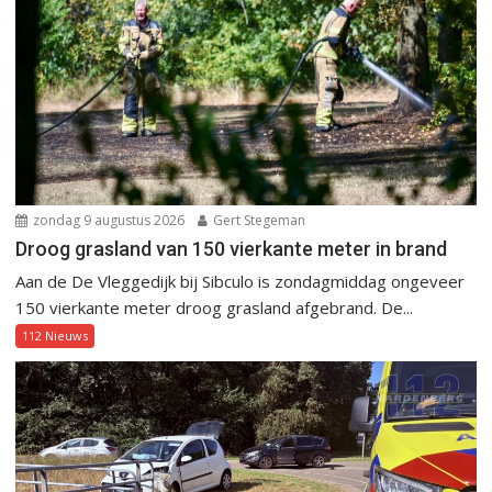
zondag 9 augustus 2026
Gert Stegeman
Droog grasland van 150 vierkante meter in brand
Aan de De Vleggedijk bij Sibculo is zondagmiddag ongeveer
150 vierkante meter droog grasland afgebrand. De...
112 Nieuws