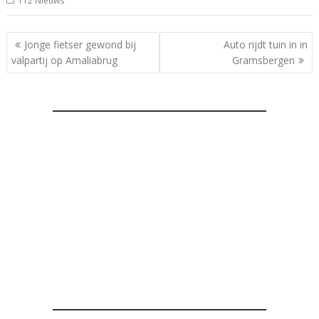
112 Nieuws
Bericht
Jonge fietser gewond bij
Auto rijdt tuin in in
navigatie
valpartij op Amaliabrug
Gramsbergen