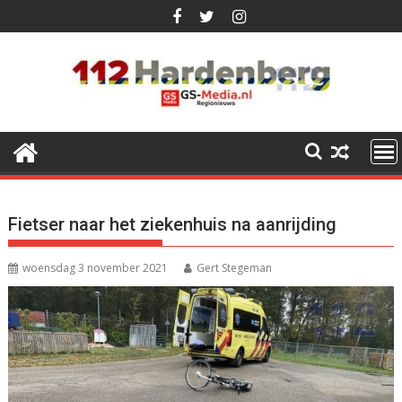
Ga
naar
de
inhoud
Fietser naar het ziekenhuis na aanrijding
woensdag 3 november 2021
Gert Stegeman