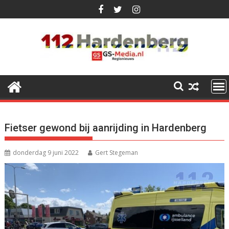
Ga
naar
de
inhoud
Fietser gewond bij aanrijding in Hardenberg
donderdag 9 juni 2022
Gert Stegeman