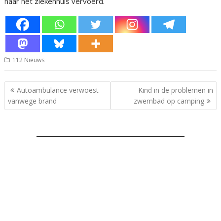
naar het ziekenhuis vervoerd.
112 Nieuws
Bericht
Autoambulance verwoest
Kind in de problemen in
navigatie
vanwege brand
zwembad op camping