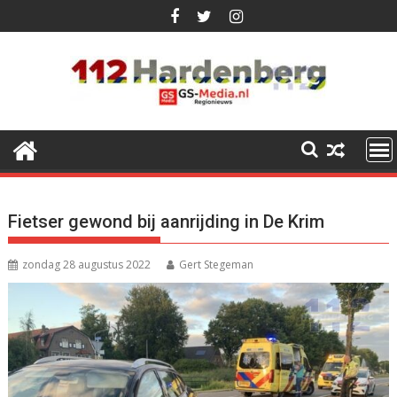
Ga
naar
de
inhoud
Fietser gewond bij aanrijding in De Krim
zondag 28 augustus 2022
Gert Stegeman