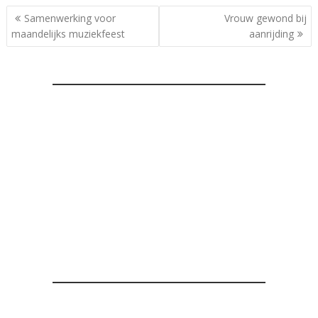
Bericht
Samenwerking voor
Vrouw gewond bij
navigatie
maandelijks muziekfeest
aanrijding