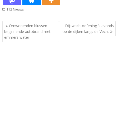
112 Nieuws
Bericht
Omwonenden blussen
Dijkwachtoefening ’s avonds
navigatie
beginnende autobrand met
op de dijken langs de Vecht
emmers water